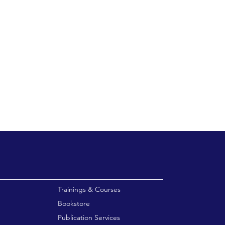
enu
Trainings & Courses
Bookstore
Publication Services