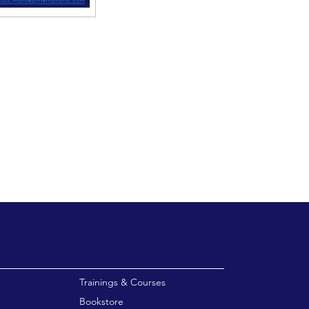
enu
Trainings & Courses
Bookstore