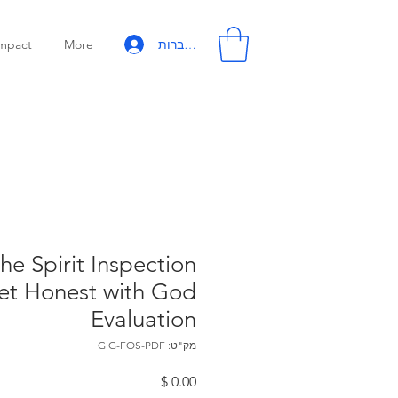
להתחברות
mpact
More
the Spirit Inspection
et Honest with God
Evaluation
מק"ט: GIG-FOS-PDF
מחיר