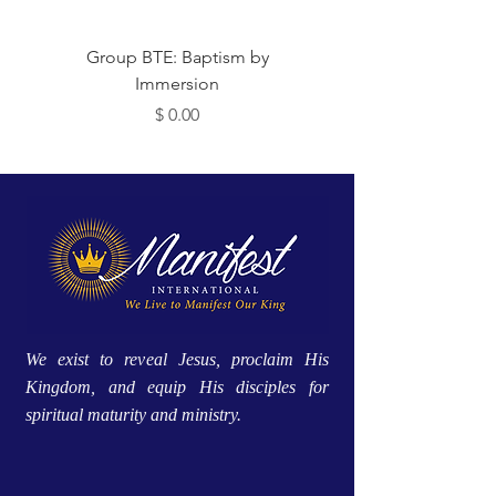
 Me
Group BTE: Baptism by
Immersion
מחיר
We exist to reveal Jesus, proclaim His
Kingdom, and equip His disciples for
spiritual maturity and ministry.